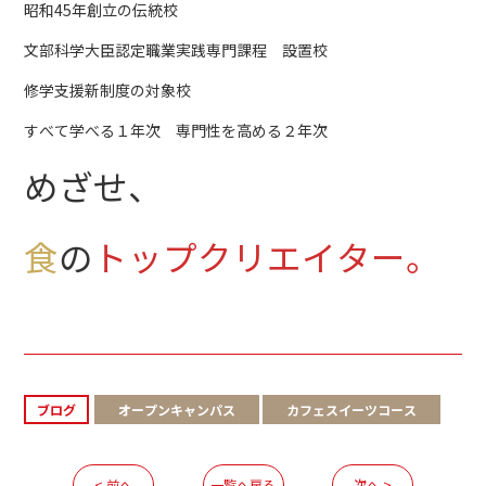
昭和45年創立の伝統校
文部科学大臣認定職業実践専門課程 設置校
修学支援新制度の対象校
すべて学べる１年次 専門性を高める２年次
めざせ、
食
の
トップクリエイター。
ブログ
オープンキャンパス
カフェスイーツコース
< 前へ
一覧へ戻る
次へ >