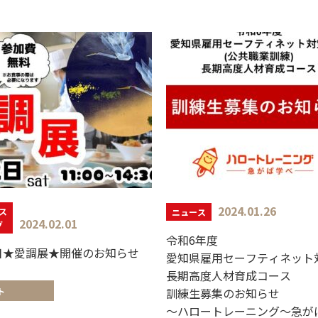
2024.01.26
ス
ニュース
2024.02.01
グ
令和6年度
日★愛調展★開催のお知らせ
愛知県雇用セーフティネット対策
長期高度人材育成コース
ト
訓練生募集のお知らせ
～ハロートレーニング～急が