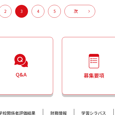
2
3
4
5
次
Q&A
募集要項
学校関係者評価結果
財務情報
学習シラバス