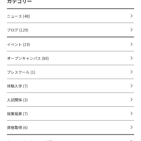
カテゴリー
ニュース
(48)
ブログ
(129)
イベント
(19)
オープンキャンパス
(80)
プレスクール
(1)
体験入学
(7)
入試関係
(3)
授業風景
(7)
資格取得
(6)