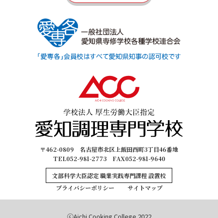
〒462-0809 名古屋市北区上飯田西町3丁目46番地
TEL052-981-2773 FAX052-981-9640
文部科学大臣認定 職業実践専門課程 設置校
プライバシーポリシー
サイトマップ
ⓒAichi Cooking College 2022