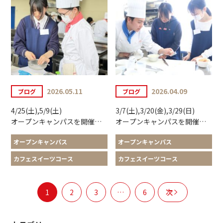
2026.05.11
2026.04.09
ブログ
ブログ
4/25(土),5/9(土)
3/7(土),3/20(金),3/29(日)
オープンキャンパスを開催しました
オープンキャンパスを開催しました
オープンキャンパス
オープンキャンパス
カフェスイーツコース
カフェスイーツコース
1
2
3
…
6
次