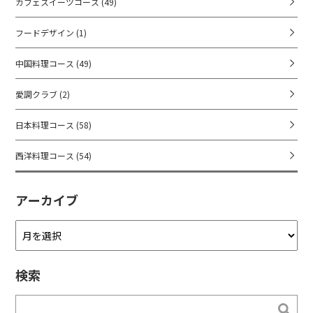
カフェスイーツコース
(49)
フードデザイン
(1)
中国料理コース
(49)
愛調クラブ
(2)
日本料理コース
(58)
西洋料理コース
(54)
アーカイブ
ア
ー
カ
検索
イ
ブ
検索
検索